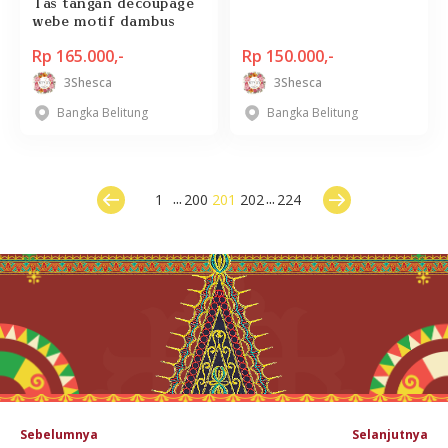
Tas tangan decoupage
webe motif dambus
Rp 165.000,-
Rp 150.000,-
3Shesca
3Shesca
Bangka Belitung
Bangka Belitung
...
...
1
200
201
202
224
Sebelumnya
Selanjutnya