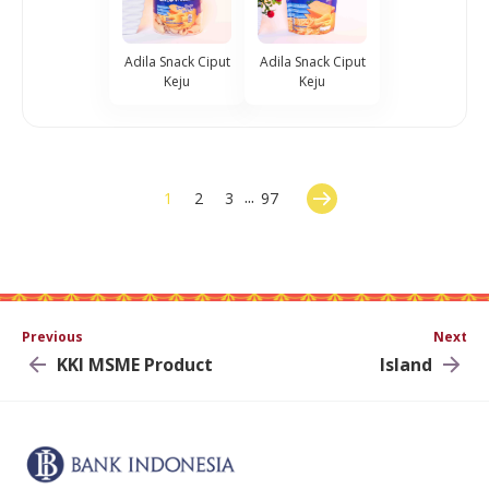
Adila Snack Ciput
Adila Snack Ciput
Keju
Keju
...
1
2
3
97
Previous
Next
KKI MSME Product
Island