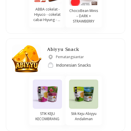
ABBA cokelat -
ChocoBean Minis
Hiyuco - cokelat
– DARK +
cabai Hiyung - 30
STRAWBERRY
gram
Abiyyu Snack
Pematangsiantar
Indonesian Snacks
STIK KEJU
Stik Keju Abiyyu
KECOMBRANG
Andaliman