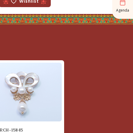
Wishlist
Agenda
RCH-15845