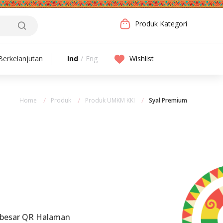
Produk Kategori
Ind
/
Eng
Wishlist
erkelanjutan
Home
Produk
Produk UMKM KKI
Syal Premium
rbesar QR Halaman