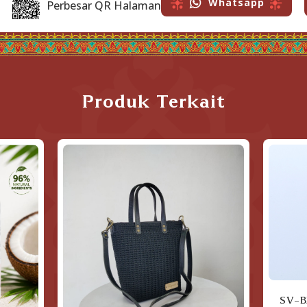
Whatsapp
Perbesar QR Halaman
Produk Terkait
SV-B