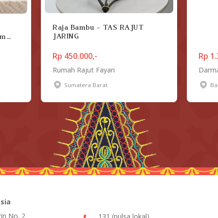
Raja Bambu - TAS RAJUT
JARING
lm
h 5gr
Rp 450.000,-
Rp 1.
Rumah Rajut Fayari
Darma
Sumatera Barat
Bal
sia
rin No. 2
131 (pulsa lokal)