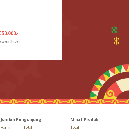
350.000,-
wan Silver
i
Jumlah Pengunjung
Minat Produk
Hari ini
Total
Total