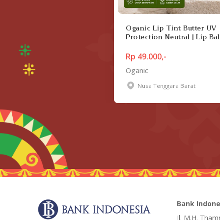
Oganic Lip Tint Butter UV
Protection Neutral | Lip Ba
Bibir Kering & Pecah-Peca
Rp 49.000,-
Oganic
Nusa Tenggara Barat
Bank Indone
Jl. M.H. Tham