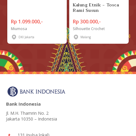
Kalung Etnik - Tosca
Rami Susun
Rp 1.099.000,-
Rp 300.000,-
Miumosa
Silhouette Crochet
DKI Jakarta
Malang
Bank Indonesia
Jl. M.H. Thamrin No. 2
Jakarta 10350 – Indonesia
131 (pulsa lokal)