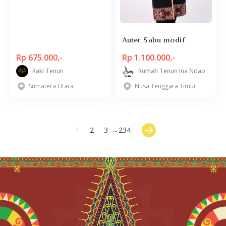
Auter Sabu modif
Rp 675.000,-
Rp 1.100.000,-
Raki Tenun
Rumah Tenun Ina Ndao
Sumatera Utara
Nusa Tenggara Timur
...
1
2
3
234