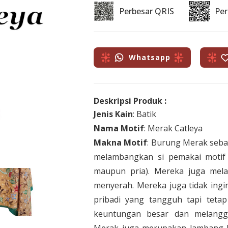
Perbesar QRIS
Pe
Whatsapp
Deskripsi Produk :
Jenis Kain
: Batik
Nama Motif
: Merak Catleya
Makna Motif
: Burung Merak sebag
melambangkan si pemakai motif 
maupun pria). Mereka juga me
menyerah. Mereka juga tidak ing
pribadi yang tangguh tapi tet
keuntungan besar dan melangg