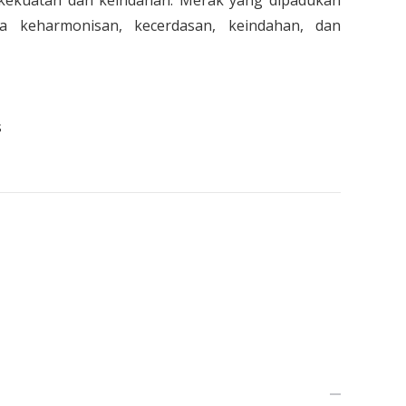
ekuatan dan keindahan. Merak yang dipadukan
a keharmonisan, kecerdasan, keindahan, dan
s