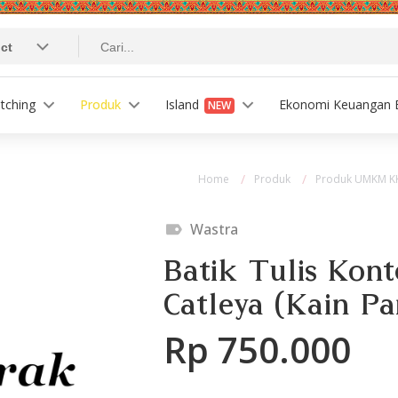
tching
Produk
Island
Ekonomi Keuangan B
NEW
Home
Produk
Produk UMKM K
Wastra
Batik Tulis Kon
Catleya (Kain P
Rp 750.000