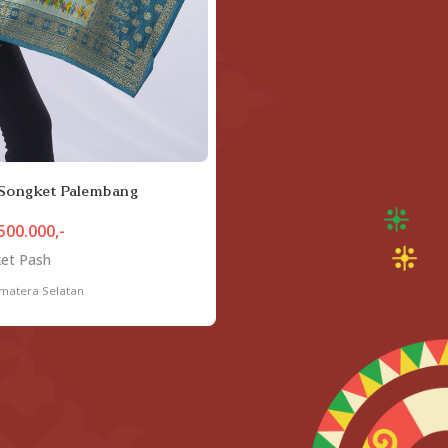
 Songket Palembang
500.000,-
et Pash
matera Selatan