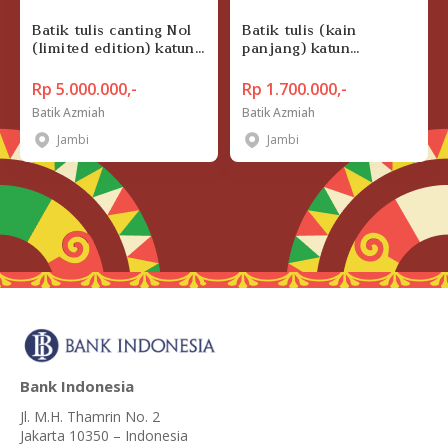
Batik tulis canting Nol
Batik tulis (kain
(limited edition) katun
panjang) katun
primisima kereta
primisima motif kapal
kencana
sanggat
Rp 5.000.000,-
Rp 1.700.000,-
Batik Azmiah
Batik Azmiah
Jambi
Jambi
Bank Indonesia
Jl. M.H. Thamrin No. 2
Jakarta 10350 – Indonesia