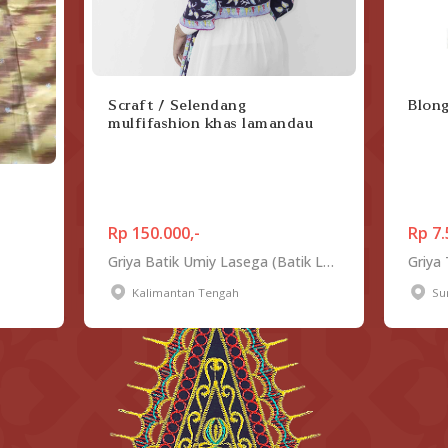
Scraft / Selendang
Blon
mulfifashion khas lamandau
Rp 150.000,-
Rp 7.
Griya Batik Umiy Lasega (Batik Lamandau)
Griya
Kalimantan Tengah
Su