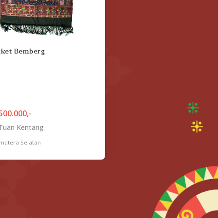
gket Bemberg
500.000,-
 Tuan Kentang
matera Selatan