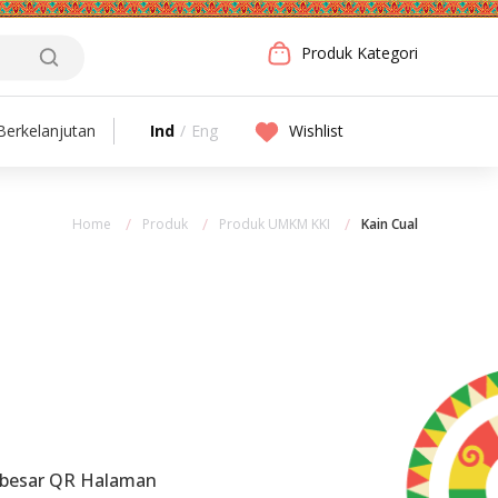
Produk Kategori
Ind
/
Eng
Wishlist
erkelanjutan
Home
Produk
Produk UMKM KKI
Kain Cual
rbesar QR Halaman