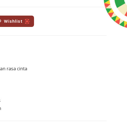
Wishlist
an rasa cinta
s
n