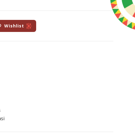
Wishlist
s
si