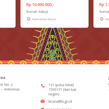
Rp 10.000.000,-
Rp 1.
Rumah Rakuji
Rumah
Kalimantan Barat
Ke
sia
rin No. 2
131 (pulsa lokal)
 – Indonesia
1500131 (dari luar
negeri)
bicara@bi.go.id