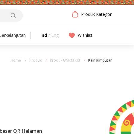
Produk Kategori
Ind
/
Eng
Wishlist
erkelanjutan
Home
Produk
Produk UMKM KKI
Kain Jumputan
rbesar QR Halaman