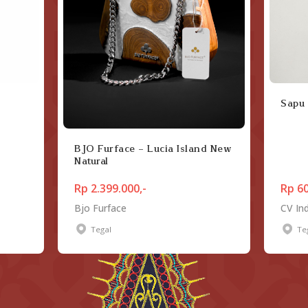
Sapu
BJO Furface - Lucia Island New
Natural
Rp 2.399.000,-
Rp 60
Bjo Furface
CV In
Tegal
Te