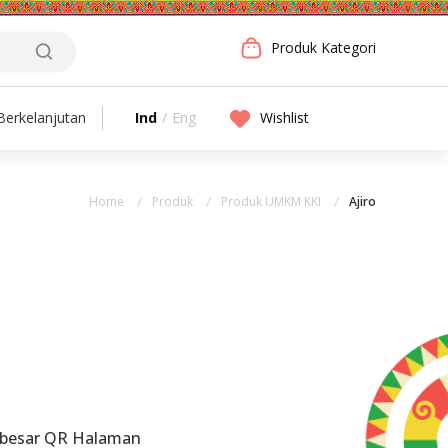
Produk Kategori
Ind
/
Eng
Wishlist
erkelanjutan
Home
Produk
Produk UMKM KKI
Ajiro
rbesar QR Halaman