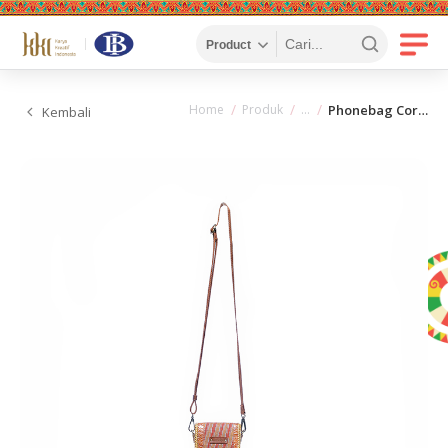
Home
Produk
Phonebag Coring
Kembali