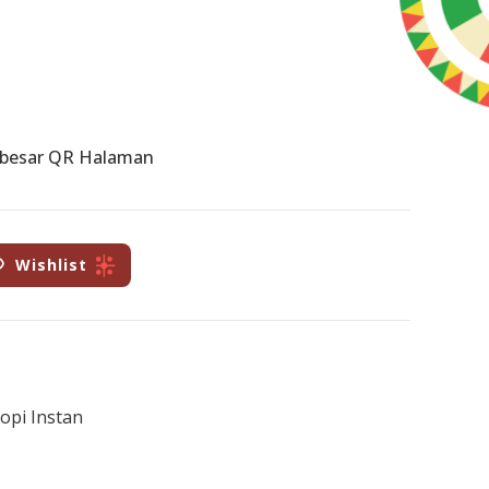
rbesar QR Halaman
Wishlist
opi Instan