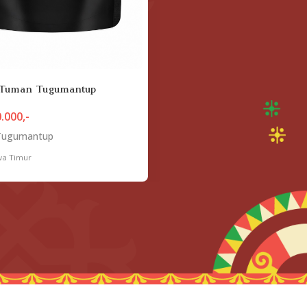
 Tuman Tugumantup
.000,-
Tugumantup
wa Timur