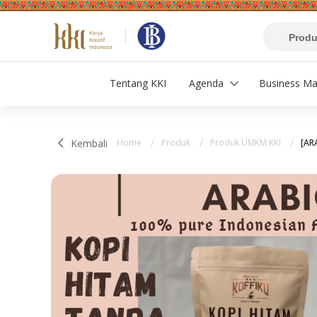
Tentang KKI
Agenda
Business Ma
Kembali
Home
Produk
Produk UMKM KKI
[AR