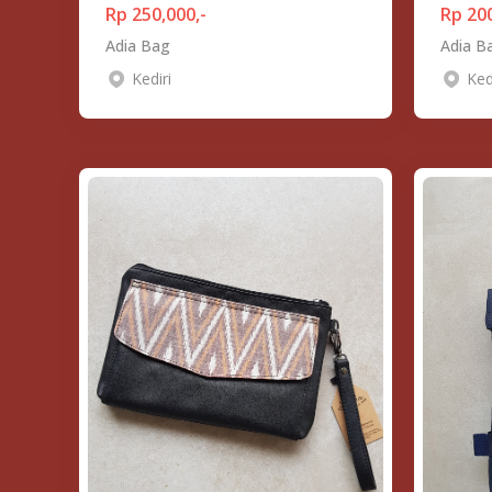
Rp 250,000,-
Rp 200
Adia Bag
Adia B
Kediri
Ked