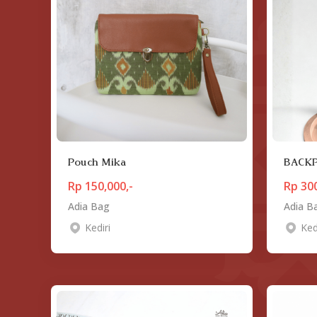
Pouch Mika
BACKP
Rp 150,000,-
Rp 300
Adia Bag
Adia B
Kediri
Ked