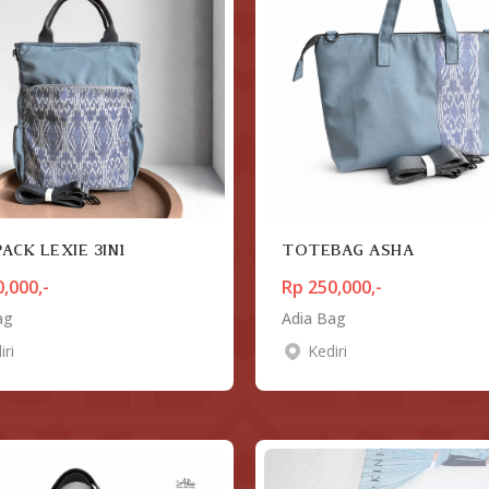
ACK LEXIE 3IN1
TOTEBAG ASHA
,000,-
Rp 250,000,-
ag
Adia Bag
iri
Kediri