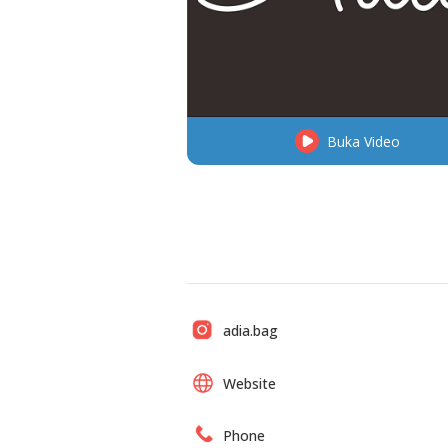
Buka Video
adia.bag
Website
Phone