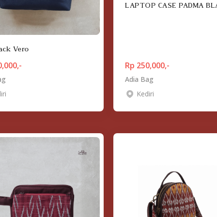
LAPTOP CASE PADMA BL
ack Vero
,000,-
Rp 250,000,-
ag
Adia Bag
iri
Kediri