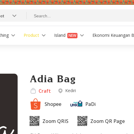
ching
Product
Island
Ekonomi Keuangan B
NEW
Adia Bag
Craft
Kediri
Shopee
PaDi
Zoom QRIS
Zoom QR Page