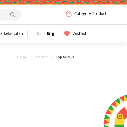
Category Product
Ind
/
Eng
Wishlist
erkelanjutan
Home
Product
Top MSMEs