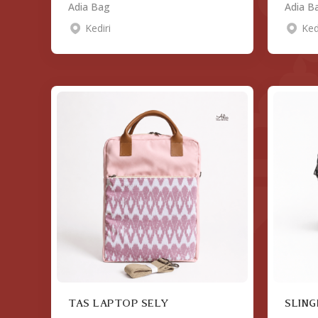
Adia Bag
Adia B
Kediri
Ked
TAS LAPTOP SELY
SLING