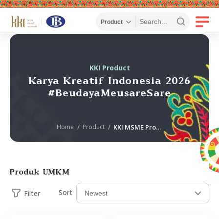
KKI Product
Karya Kreatif Indonesia 2026
#BeudayaMeusareSare
Home
Product
KKI MSME Product
Produk UMKM
Sort
Filter