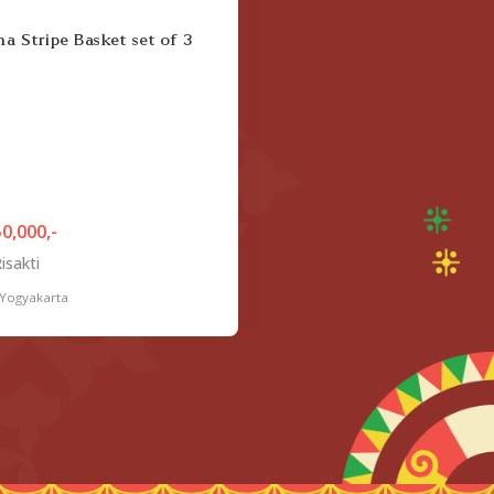
a Stripe Basket set of 3
0,000,-
isakti
 Yogyakarta