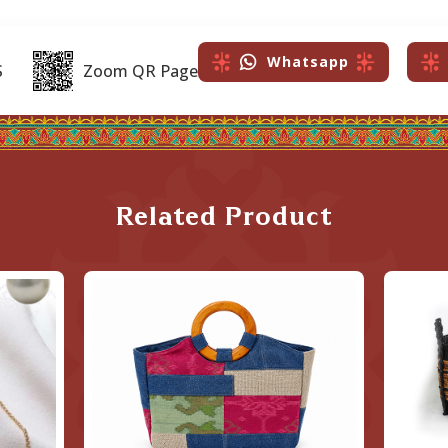
Whatsapp
S
Zoom QR Page
Related Product