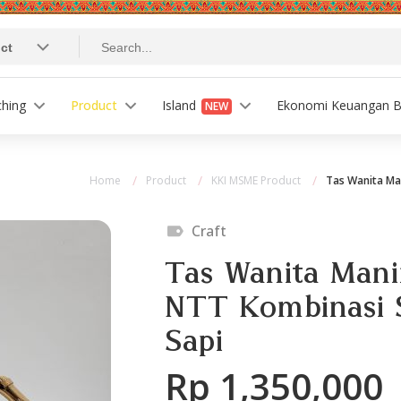
ching
Product
Island
Ekonomi Keuangan B
NEW
Home
Product
KKI MSME Product
Tas Wanita Ma
Craft
Tas Wanita Man
NTT Kombinasi S
Sapi
Rp 1,350,000