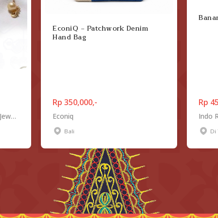
Banan
EconiQ - Patchwork Denim
Hand Bag
Rp 350,000,-
Rp 45
Maza Handcrafted Pearl and Jewelry
Econiq
Indo R
Bali
Di