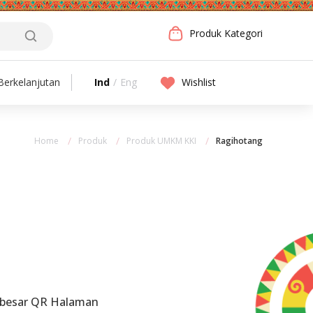
Produk Kategori
Ind
/
Eng
Wishlist
erkelanjutan
Home
Produk
Produk UMKM KKI
Ragihotang
rbesar QR Halaman