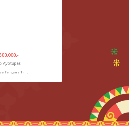
500.000,-
p Ayotupas
sa Tenggara Timur