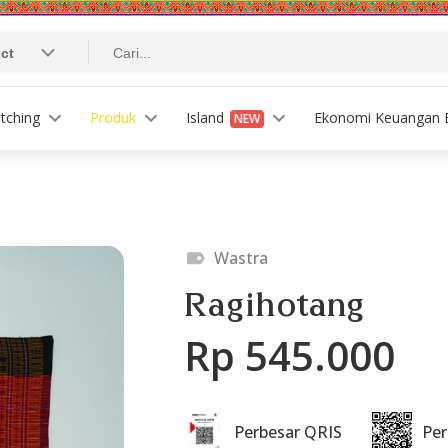
tching
Produk
Island
Ekonomi Keuangan B
NEW
Wastra
Ragihotang
Rp 545.000
Perbesar QRIS
Pe