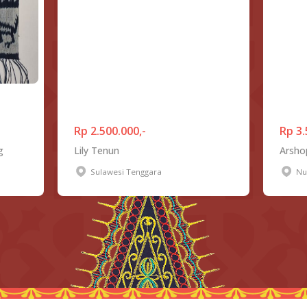
Rp 2.500.000,-
Rp 3.
g
Lily Tenun
Arsho
Sulawesi Tenggara
Nu