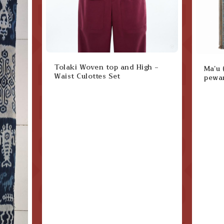
Tolaki Woven top and High -
Ma'u ( Selimut motif katak )
Waist Culottes Set
pewa