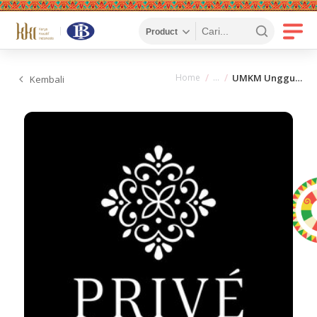
Home
UMKM Unggulan
Kembali